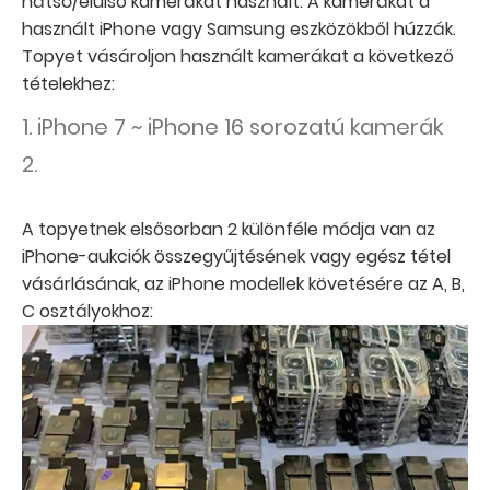
hátsó/elülső kamerákat használt. A kamerákat a
használt iPhone vagy Samsung eszközökből húzzák.
Topyet vásároljon használt kamerákat a következő
tételekhez:
1. iPhone 7 ~ iPhone 16 sorozatú kamerák
2.
A topyetnek elsősorban 2 különféle módja van az
iPhone-aukciók összegyűjtésének vagy egész tétel
vásárlásának, az iPhone modellek követésére az A, B,
C osztályokhoz: