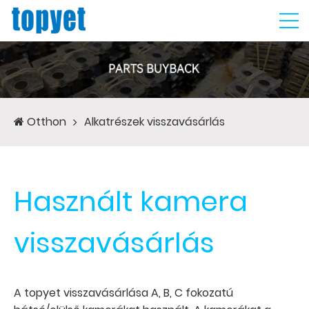
Otthon
Alkatrészek visszavásárlás
Használt kamera
visszavásárlás
A topyet visszavásárlása A, B, C fokozatú